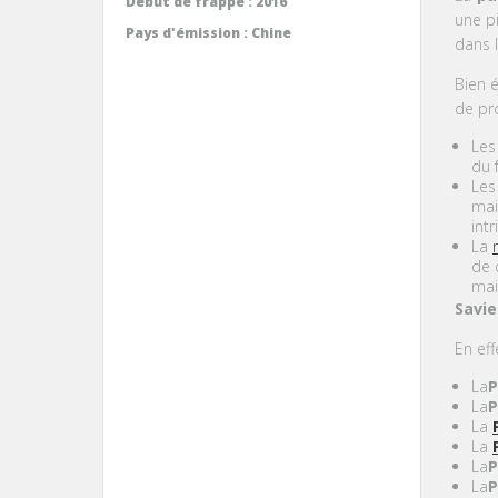
Début de frappe :
2016
une p
Pays d'émission :
Chine
dans 
Bien 
de pr
Le
du 
Le
mai
int
La
de 
mai
Savie
En eff
La
P
La
P
La
La
La
P
La
P