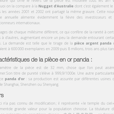
avure qui orne le revers de la pièce est modifiée tous les an
! 
uoi on la compare à la
Nugget d’Australie
dont c’est également le 
s les années 2001 et 2002 ont partagé la même gravure. Cette nouv
re annuelle alimente évidemment la fièvre des investisseurs et
tionneurs internationaux.
rages de chaque millésime diffèrent, ce qui confère de la rareté à cert
s à d’autres, augmentant encore un peu la demande entourant certa
s. La demande est telle que le tirage de la
pièce argent panda
é
alent à 600
000
exemplaires en 2009 puis 8 millions, trois ans plus tar
ctéristiques de la pièce en or panda :
iamètre de la pièce est de 32 mm,
chose que l’on peut aisé
ner.
Son
titre de pureté s’élève à 999,9/1000e.
Une autre
particularit
ce
panda d’or
: sa production est assurée par différentes usines 
 de Shanghai, Shenzhen ou Shenyang.
rs
ci n’a pas
connu de modification
;
il représente
«
le temple du ciel
ment
de grande valeur pour la population chinoise
. La titulature d