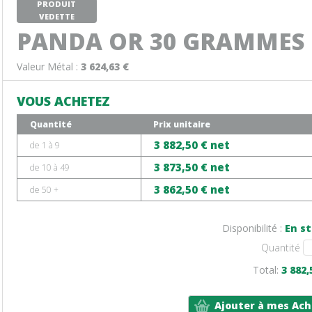
PRODUIT
VEDETTE
PANDA OR 30 GRAMMES
Valeur Métal :
3 624,63 €
VOUS ACHETEZ
Quantité
Prix unitaire
3 882,50 € net
de 1 à 9
3 873,50 € net
de 10 à 49
3 862,50 € net
de 50 +
Disponibilité :
En s
Quantité
Total:
3 882,
Ajouter à mes Ach