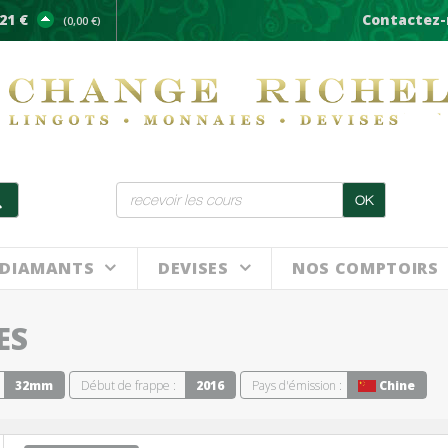
21 €
Contactez-
(0,00 €)
OK
DIAMANTS
DEVISES
NOS COMPTOIRS
ES
32mm
Début de frappe :
2016
Pays d'émission :
Chine