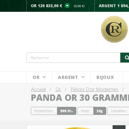
OR 120 833,00 €
ARGENT 1 894,
(0,00 €)
OR
ARGENT
BIJOUX
Accueil
Or
Pièces D'or Modernes
PANDA OR 30 GRAMM
Pureté/titre :
999.9‰
Poids :
30g
Diamètre :