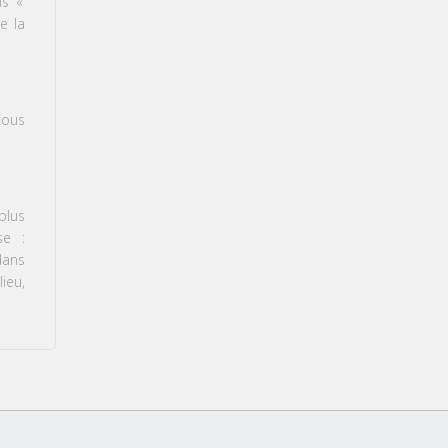
ais
«
e la
tous
plus
se :
dans
ieu,