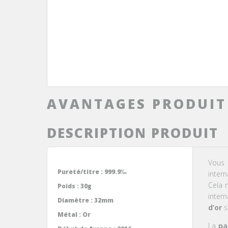
AVANTAGES PRODUIT
DESCRIPTION PRODUIT
Vous 
Pureté/titre :
999.9‰
intern
Cela n
Poids :
30g
inter
Diamètre :
32mm
d’or
s
Métal :
Or
La
pa