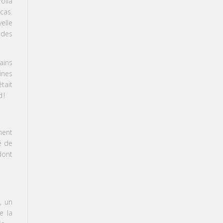
Voilà
cas.
elle
 des
ains
ines
tait
d
!
ment
é de
dont
», un
e la