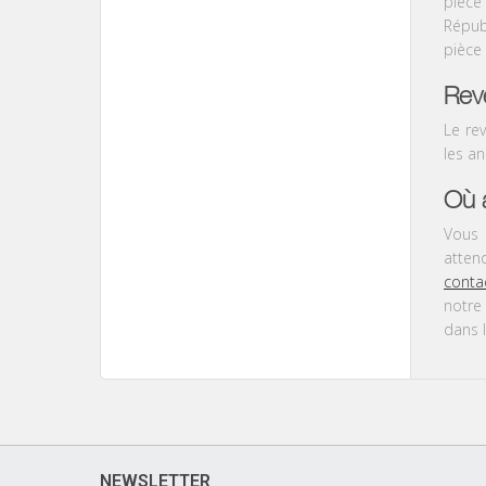
pièc
R
é
pub
pièce
Rev
Le
re
les an
Où 
Vous 
atte
conta
notre
dans 
NEWSLETTER