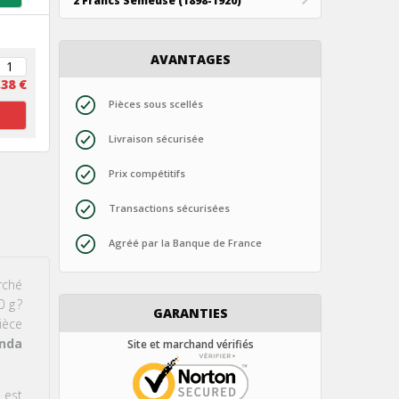
2 Francs Semeuse (1898-1920)
AVANTAGES
,38 €
Pièces sous scellés
s
Livraison sécurisée
Prix compétitifs
Transactions sécurisées
Agréé par la Banque de France
rché
0 g
?
GARANTIES
pièce
nda
Site et marchand vérifiés
 est