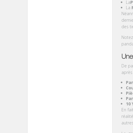
La
P
La
Néanm
derni
des ti
Notez
panda
Une 
De par
après
Pa
Cou
Piè
Pan
10 
En fait
réalit
autres