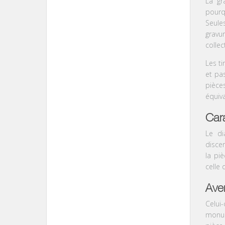
La gr
pourq
Seule
gravu
collec
Les ti
et pa
pièce
équiv
Cara
Le d
discer
la
piè
celle
Ave
Celui-
monu