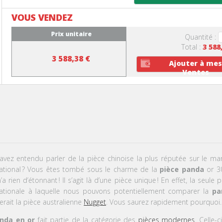
VOUS VENDEZ
Prix unitaire
Quantité :
Total :
3 588
3 588,38 €
Ajouter à me
Ventes
avez entendu parler de la pièce chinoise la plus réputée sur le ma
ational
? Vous êtes tombé sous le charme de la
pièce panda
or 3
’a rien d’étonnant
! Il s’agit là d’une pièce unique
! En effet, la seule 
nationale à laquelle nous pouvons potentiellement comparer la
pa
erait la pièce australienne
Nugget
. Vous saurez rapidement pourquoi.
nda en or
fait partie de la catégorie des
pièces modernes.
Celle-ci