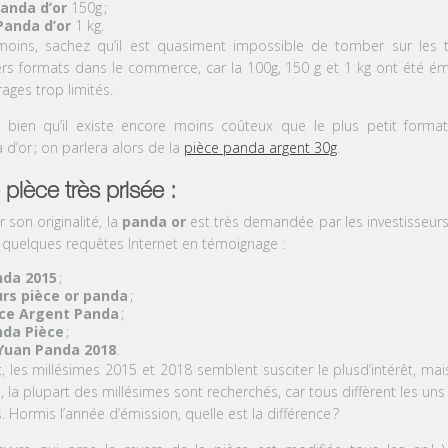
anda d’or
150g
;
Panda d’or
1 kg
.
oins, sachez qu’il est quasiment impossible de tomber sur les t
ers formats dans le commerce, car la 100g, 150 g et 1 kg ont été ém
rages trop limités.
 bien qu’il existe encore moins coûteux que le plus petit forma
 d’or
; on parlera alors de la
pièce panda argent 30g
.
pièce très prisée :
 son originalité, la
panda or
est très demandée par les investisseurs.
 quelques requêtes Internet en témoignage :
nda 2015
;
rs pièce or panda
;
ce Argent Panda
;
da Pièce
;
Yuan Panda 2018
.
, l
es millésimes 2015 et 2018 semblent susciter
le plus
d
’intérêt,
ma
é
,
la plupart des millésimes sont recherchés, car tous diffèrent les uns
. Hormis l’année d’émission, quelle est la différence
?