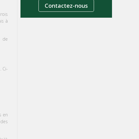
Contactez-nous
rois
is à
t de
 Ci-
is
en
 des