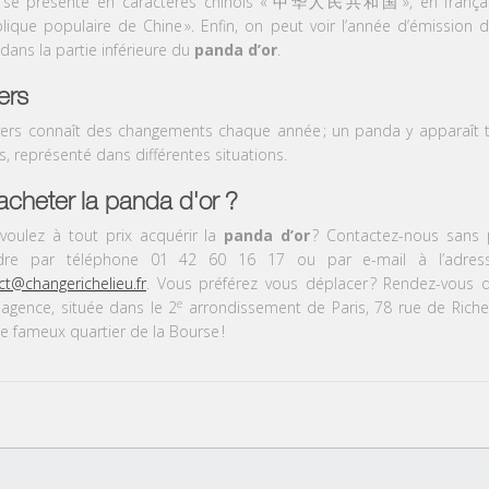
e
se présente
en caractères chinois «
中
华人民共和国
»
, en franç
lique populaire de Chine
».
Enfin, on peut voir l
’année d’émission
d
dans la partie inférieure du
panda d’or
.
ers
vers
connaît des changements
chaque année
; un
panda y apparaît 
s, représenté dans différentes situations.
acheter la panda d'or ?
voulez à tout prix acquérir la
panda d’or
? Contactez-nous sans 
ndre par téléphone 01 42 60 16 17 ou par e-mail à l’adres
ct@changerichelieu.fr
. Vous préférez vous déplacer
? Rendez-vous 
e
 agence, située dans le 2
arrondissement de Paris, 78 rue de Richel
le fameux quartier de la Bourse
!