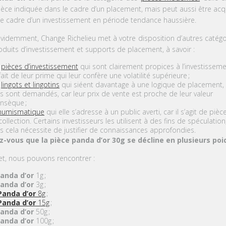
ièce indiquée dans le cadre d’un placement, mais peut aussi être acq
le cadre d’un investissement en période tendance haussière.
évidemment, Change Richelieu met à votre disposition d’autres catégo
oduits d’investissement et supports de placement, à savoir :
s
pièces d’investissement
qui sont clairement
propices à l’investissem
fait de leur prime qui leur confère une volatilité supérieure
;
s
lingots et lingotins
qui
siéent davantage à une logique de placement
,
s sont demandés
,
car leur prix de vente est proche de leur valeur
rinsèque
;
numismatique
qui elle
s’adresse à un public averti
,
car il s’agit de pièc
collection. Certains investisseurs les utilisent à des fins de spéculation
s cela nécessite de justifier de connaissances approfondies.
z-vous que la pièce panda d’or 30g se décline en plusieurs poi
et, nous pouvons rencontrer :
anda d’or
1g
;
anda d’or
3g
;
Panda d’or
8g
;
Panda d’or
15g
;
anda d’or
50g
;
anda d’or
100g
;