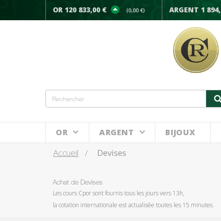
OR 120 833,00 €
ARGENT 1 894,
(0,00 €)
OR
ARGENT
BIJOUX
Accueil
Devises
Achat de Devises
Les cours Cpor sont fournis tous les jours vers 13h,
la cotation internationale est actualisée toutes les 15 minutes.