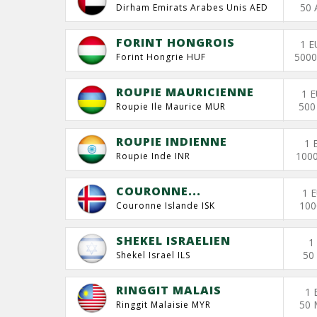
50 
Dirham Emirats Arabes Unis AED
FORINT HONGROIS
1 E
5000
Forint Hongrie HUF
ROUPIE MAURICIENNE
1 
500
Roupie Ile Maurice MUR
ROUPIE INDIENNE
1 
1000
Roupie Inde INR
COURONNE...
1 
100
Couronne Islande ISK
SHEKEL ISRAELIEN
1
50
Shekel Israel ILS
RINGGIT MALAIS
1 
50 
Ringgit Malaisie MYR