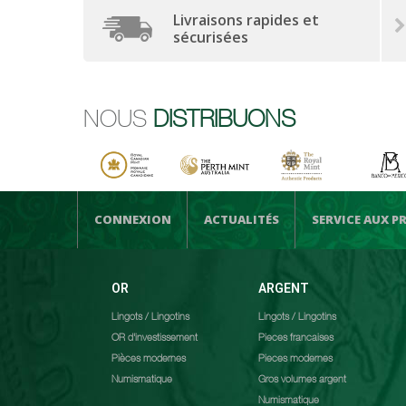
Livraisons rapides et
sécurisées
NOUS
DISTRIBUONS
CONNEXION
ACTUALITÉS
SERVICE AUX P
OR
ARGENT
Lingots / Lingotins
Lingots / Lingotins
OR d'investissement
Pieces francaises
Pièces modernes
Pieces modernes
Numismatique
Gros volumes argent
Numismatique