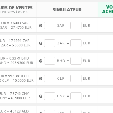
VO
URS DE VENTES
SIMULATEUR
ACH
 JUNE 2026 À 05H14
EUR = 3.6403 SAR
SAR
=
EUR
 SAR = 27.4700 EUR
EUR = 17.6991 ZAR
ZAR
=
EUR
 ZAR = 5.6500 EUR
EUR = 0.3379 BHD
BHD
=
EUR
BHD = 295.9300 EUR
UR = 952.3810 CLP
CLP
=
EUR
0 CLP = 10.5000 EUR
EUR = 7.3746 CNY
CNY
=
EUR
 CNY = 6.7800 EUR
EUR = 4.0128 AED