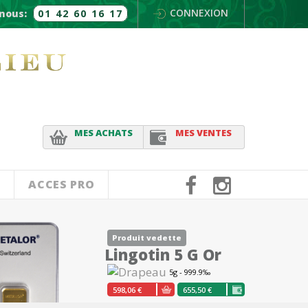
CONNEXION
nous:
01 42 60 16 17
MES ACHATS
MES VENTES
ACCES PRO
Produit vedette
Lingotin 5 G Or
5g - 999.9‰
598,06 €
655,50 €