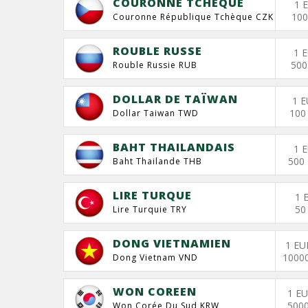
COURONNE TCHEQUE
1 
100
Couronne République Tchèque CZK
ROUBLE RUSSE
1 
500
Rouble Russie RUB
DOLLAR DE TAÏWAN
1 E
100
Dollar Taiwan TWD
BAHT THAILANDAIS
1 
500
Baht Thailande THB
LIRE TURQUE
1 
50
Lire Turquie TRY
DONG VIETNAMIEN
1 EU
1000
Dong Vietnam VND
WON COREEN
1 E
500
Won Corée Du Sud KRW