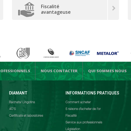
Fiscalité
avantageuse
ROFESSIONNELS
NOUS CONTACTER
QUI SOMMES NOUS
DIAMANT
INFORMATIONS PRATIQUES
Rachats/ Lingotins
Comment acheter
4C'S
5 raisons d'acheter de l'or
Certificats et laboratoires
Fiscalité
Service aux professionnels
Législation