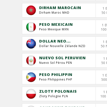
DIRHAM MAROCAIN
1 
50 
Dirham Maroc MAD
PESO MEXICAIN
1 
100
Peso Mexique MXN
DOLLAR NEO...
1 
50 
Dollar Nouvelle Zélande NZD
NUEVO SOL PERUVIEN
1 
50 
Nuevo Sol Pérou PEN
PESO PHILIPPIN
1 
500
Peso Philippines PHP
ZLOTY POLONAIS
1 
100
Zloty Pologne PLN