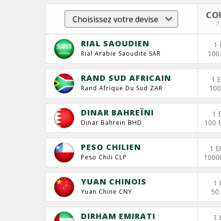
CO
7
RIAL SAOUDIEN
1 
100
Rial Arabie Saoudite SAR
RAND SUD AFRICAIN
1 
100
Rand Afrique Du Sud ZAR
DINAR BAHREÏNI
1 
100 
Dinar Bahrein BHD
PESO CHILIEN
1 E
1000
Peso Chili CLP
YUAN CHINOIS
1 
50
Yuan Chine CNY
DIRHAM EMIRATI
1 