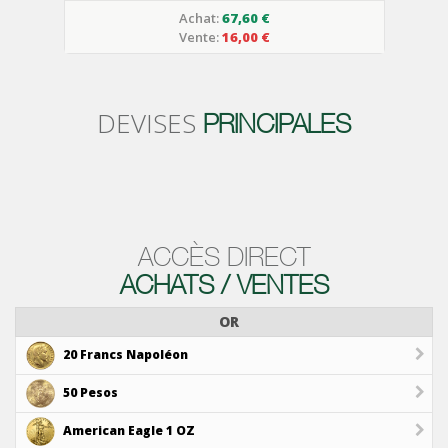
Achat:
67,60 €
Vente:
16,00 €
DEVISES
PRINCIPALES
ACCÈS DIRECT
ACHATS / VENTES
OR
20 Francs Napoléon
50 Pesos
American Eagle 1 OZ