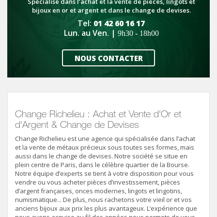
Spécialisé dans l’achat et la vente de pièces, lingots et
confirmer votre rendez-vous.
bijoux en or et argent et dans le change de devises.
Tel:
01 42 60 16 17
Lun. au Ven. |
9h30 - 18h00
NOUS CONTACTER
Change Richelieu : Achat et Vente d'Or et
d'Argent & Change de Devises
Change Richelieu est une agence qui spécialisée dans l’achat
et la vente de métaux précieux sous toutes ses formes, mais
aussi dans le change de devises. Notre société se situe en
plein centre de Paris, dans le célèbre quartier de la Bourse.
Notre équipe d’experts se tient à votre disposition pour vous
vendre ou vous acheter pièces d’investissement, pièces
d’argent françaises, onces modernes, lingots et lingotins,
numismatique... De plus, nous rachetons votre vieil or et vos
anciens bijoux aux prix les plus avantageux. L’expérience que
nous avons acquise au fil des années nous permets de vous