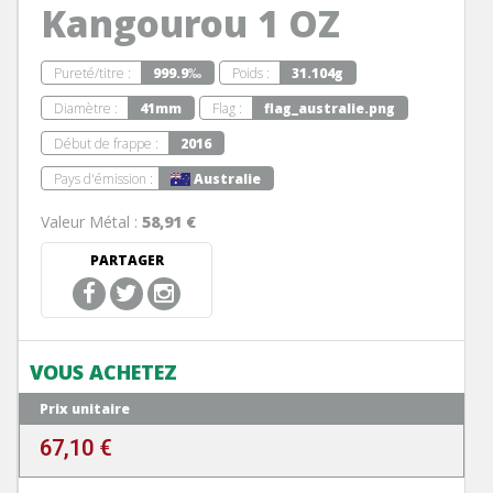
Kangourou 1 OZ
Pureté/titre :
999.9‰
Poids :
31.104g
Diamètre :
41mm
Flag :
flag_australie.png
Début de frappe :
2016
Pays d'émission :
Australie
Valeur Métal :
58,91 €
PARTAGER
VOUS ACHETEZ
Prix unitaire
67,10 €