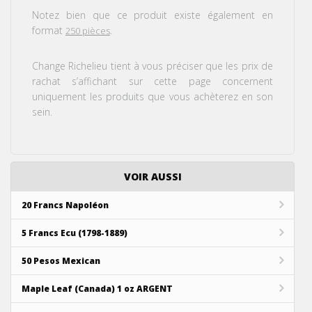
Notez bien que ce produit existe également en
format
.
250 pièces
Change Richelieu tient à vous préciser que les prix de
rachat s’affichant sur cette page concernent
uniquement les produits que vous achèterez en son
sein.
VOIR AUSSI
20 Francs Napoléon
5 Francs Ecu (1798-1889)
50 Pesos Mexican
Maple Leaf (Canada) 1 oz ARGENT