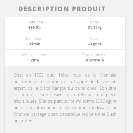
DESCRIPTION PRODUIT
Pureté/titre :
Poids :
999.9‰
31.104g
Diamètre :
Métal :
41mm
Argent
Début de frappe :
Pays d'émission :
2016
Australie
C’est en 1993 que l
’Hôtel royal de la Monnaie
australienne
a commencé la frappe de la version
argent de la pièce Kangourou d’une once. Son titre
de pureté et son design font qu’elle soit une pièce
très évaluée. D’autre part, sur le millésime 2016 figure
un dessin authentique : un kangourou bondissant sur
fond de paysage quasi désertique rappelant le Bush
australien.