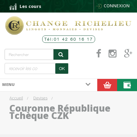
CONNEXION
Les cours
Tél:01 42 60 16 17
OK
MENU
Accueil
Devises
Couronne République
Tchèque CZK